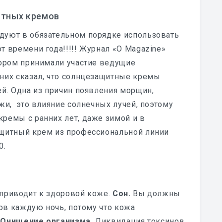
итных кремов
дуют в обязательном порядке использовать
 времени года!!!!! Журнал «O Magazine»
тором принимали участие ведущие
них сказал, что солнцезащитные кремы
й. Одна из причин появления морщин,
жи, это влияние солнечных лучей, поэтому
ремы с ранних лет, даже зимой и в
ащитный крем из профессиональной линии
0.
 приводит к здоровой коже.
Сон.
Вы должны
сов каждую ночь, потому что кожа
.
Очищение организма.
Ликвидация токсинов